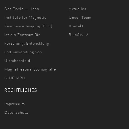
Das Erwin L. Hahn
Aktuelles
Institute for Magnetic
Unser Team
Resonance Imaging (ELH)
Kontakt
ist ein Zentrum für
BlueSky
Forschung, Entwicklung
und Anwendung von
Ultrahochfeld-
Magnetresonanztomografie
(UHF-MRI).
RECHTLICHES
Impressum
Datenschutz